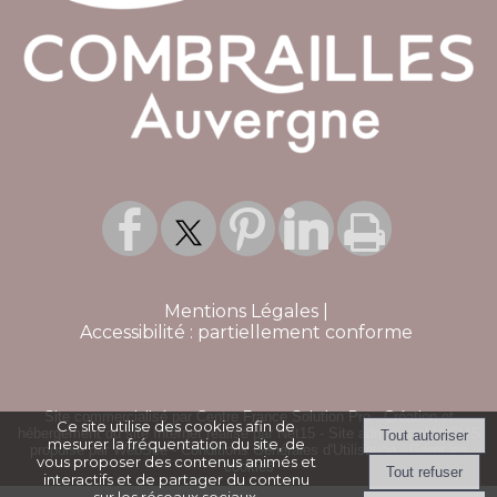
Mentions Légales
Accessibilité : partiellement conforme
Site commercialisé par Centre France Solution Pro
-
Création et
Ce site utilise des cookies afin de
hébergement du site Internet réalisé par Net15
-
Site administrable CMS
mesurer la fréquentation du site, de
propulsé par WebSee
-
Conditions Générales d'Utilisation
-
Gérer les
vous proposer des contenus animés et
cookies
interactifs et de partager du contenu
sur les réseaux sociaux.