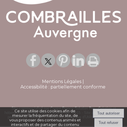
Mentions Légales
Accessibilité : partiellement conforme
Site commercialisé par Centre France Solution Pro
-
Création et
Ce site utilise des cookies afin de
hébergement du site Internet réalisé par Net15
-
Site administrable CMS
mesurer la fréquentation du site, de
propulsé par WebSee
-
Conditions Générales d'Utilisation
-
Gérer les
vous proposer des contenus animés et
cookies
interactifs et de partager du contenu