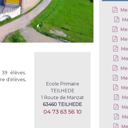
Me
Me
Me
Me
Me
Me
Me
 39 élèves.
Me
e d'élèves,
Ecole Primaire
Me
TEILHEDE
1 Route de Manzat
Me
63460 TEILHEDE
Me
04 73 63 56 10
Me
Me