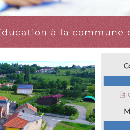
l'Éducation à la commune
C
M